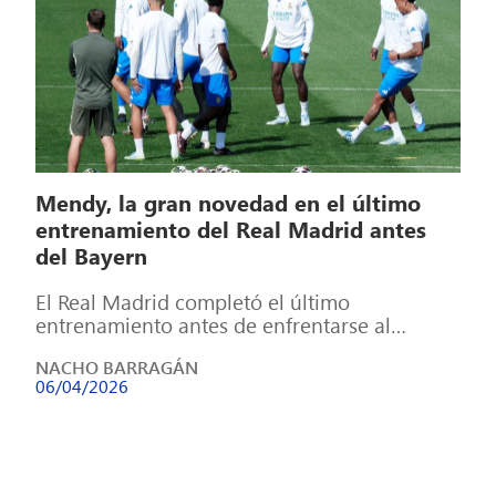
Mendy, la gran novedad en el último
entrenamiento del Real Madrid antes
del Bayern
El Real Madrid completó el último
entrenamiento antes de enfrentarse al
Bayern München en la ida de los cuartos
NACHO BARRAGÁN
final […]
06/04/2026