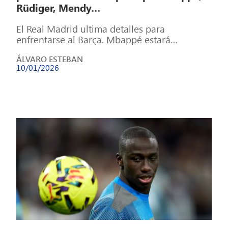
Rüdiger, Mendy…
El Real Madrid ultima detalles para
enfrentarse al Barça. Mbappé estará
disponible para la final de la Supercopa y
ÁLVARO ESTEBAN
Rüdiger […]
10/01/2026