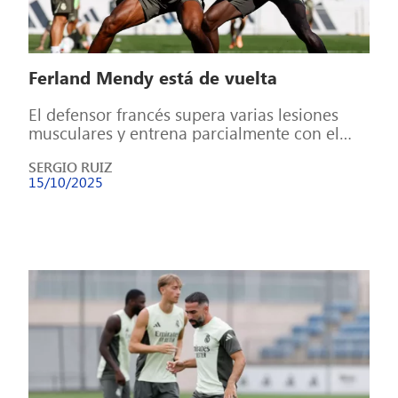
Ferland Mendy está de vuelta
El defensor francés supera varias lesiones
musculares y entrena parcialmente con el
equipo seis meses después Ferland Mendy
SERGIO RUIZ
vuelve a […]
15/10/2025