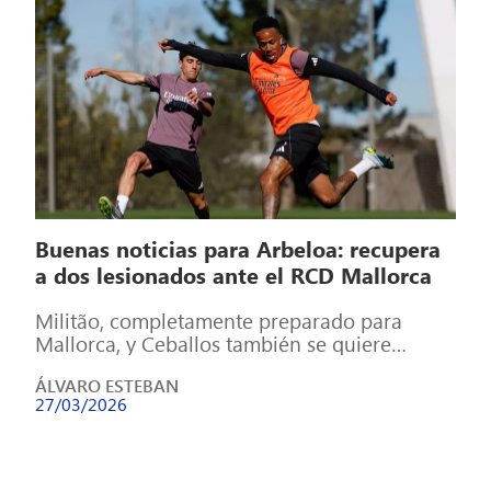
Buenas noticias para Arbeloa: recupera
a dos lesionados ante el RCD Mallorca
Militão, completamente preparado para
Mallorca, y Ceballos también se quiere
apuntar. Mendy mira hacia Múnich. El mundo
ÁLVARO ESTEBAN
del fútbol se […]
27/03/2026