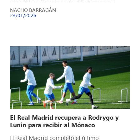
Villarreal CF en el partido de la jornada 21
NACHO BARRAGÁN
[…]
23/01/2026
El Real Madrid recupera a Rodrygo y
Lunin para recibir al Mónaco
El Real Madrid completó el último