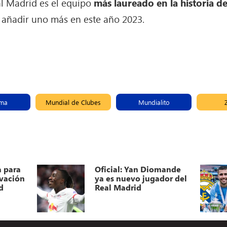
al Madrid es el equipo
más laureado en la historia d
er añadir uno más en este año 2023.
ima
Mundial de Clubes
Mundialito
a para
Oficial: Yan Diomande
ovación
ya es nuevo jugador del
d
Real Madrid