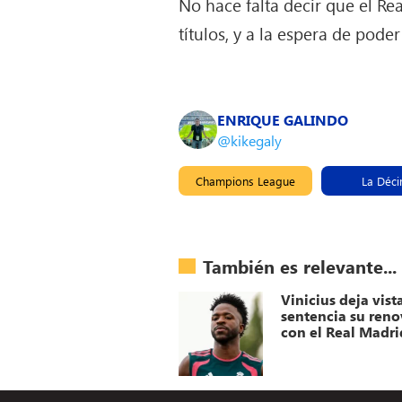
No hace falta decir que el Re
títulos, y a la espera de pod
ENRIQUE GALINDO
@kikegaly
Champions League
La Déc
También es relevante...
Vinicius deja vist
sentencia su ren
con el Real Madri