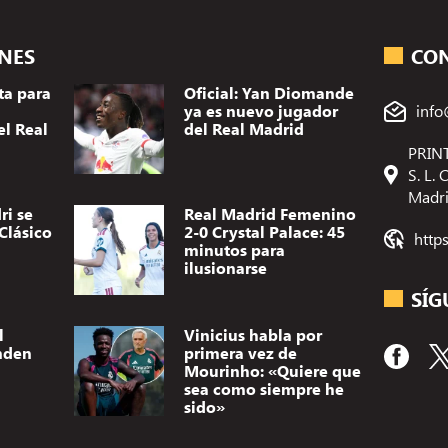
ONES
CO
ta para
Oficial: Yan Diomande
ya es nuevo jugador
info
el Real
del Real Madrid
PRINT
S. L.
Madr
ri se
Real Madrid Femenino
Clásico
2-0 Crystal Palace: 45
http
minutos para
ilusionarse
SÍG
l
Vinicius habla por
nden
primera vez de
Mourinho: «Quiere que
sea como siempre he
sido»