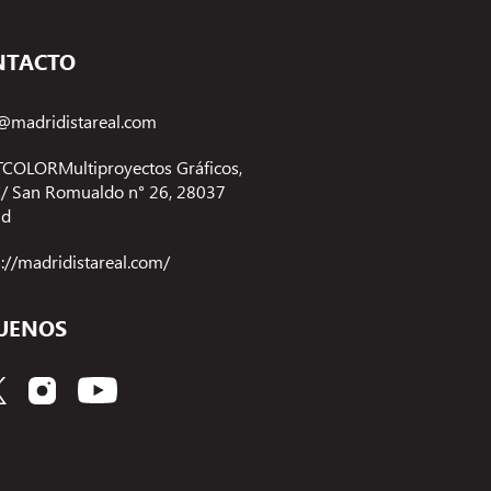
NTACTO
@madridistareal.com
COLORMultiproyectos Gráficos,
 C/ San Romualdo n° 26, 28037
id
s://madridistareal.com/
UENOS
Gestionar el consentimiento de las cookies