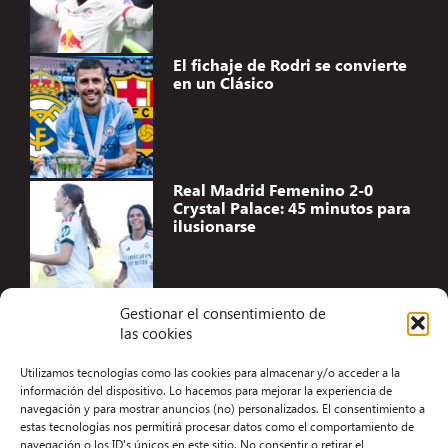
El fichaje de Rodri se convierte
en un Clásico
Real Madrid Femenino 2-0
Crystal Palace: 45 minutos para
ilusionarse
Gestionar el consentimiento de
las cookies
Accesibilidad
Utilizamos tecnologías como las cookies para almacenar y/o acceder a la
Aviso Legal
información del dispositivo. Lo hacemos para mejorar la experiencia de
navegación y para mostrar anuncios (no) personalizados. El consentimiento a
Términos y condiciones
estas tecnologías nos permitirá procesar datos como el comportamiento de
navegación o los ID's únicos en este sitio. No consentir o retirar el