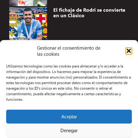
El fichaje de Rodri se convierte
en un Clásico
Gestionar el consentimiento de
las cookies
Accesibilidad
Utilizamos tecnologías como las cookies para almacenar y/o acceder a la
Aviso Legal
información del dispositivo. Lo hacemos para mejorar la experiencia de
navegación y para mostrar anuncios (no) personalizados. El consentimiento a
Términos y condiciones
estas tecnologías nos permitirá procesar datos como el comportamiento de
navegación o los ID's únicos en este sitio. No consentir o retirar el
Política de privacidad
consentimiento, puede afectar negativamente a ciertas características y
funciones.
Redacción
Contacto
Aceptar
Desarrollo Web por Kiwop
Denegar