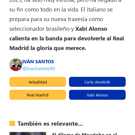
su fin como todo en la vida. El italiano se
prepara para su nueva travesía como
seleccionador brasileño y
Xabi Alonso
calienta en la banda para devolverle al Real
Madrid la gloria que merece.
IVÁN SANTOS
@IvanSantos90
Actualidad
Carlo Ancelotti
Real Madrid
Xabi Alonso
También es relevante...
El dilema de Mourinho en el