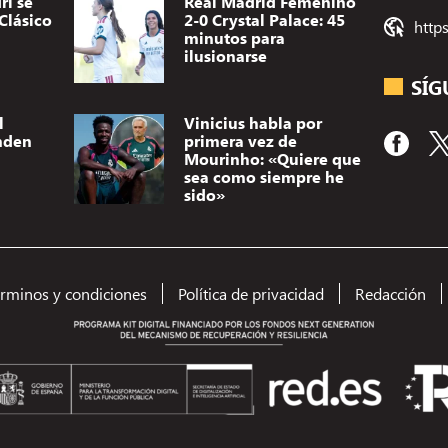
ri se
Real Madrid Femenino
Clásico
2-0 Crystal Palace: 45
http
minutos para
ilusionarse
SÍG
l
Vinicius habla por
nden
primera vez de
Mourinho: «Quiere que
sea como siempre he
sido»
Utilizamos t
dispositivo.
(no) persona
érminos y condiciones
Política de privacidad
Redacción
como el comp
el consentimi
A