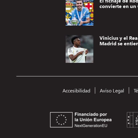
El fichaje de Rod
convierte en un 
Vinicius y el Rea
Madrid se entie
Accesibilidad
Aviso Legal
T