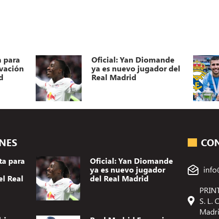
a para
Oficial: Yan Diomande
ovación
ya es nuevo jugador del
d
Real Madrid
ONES
CO
ta para
Oficial: Yan Diomande
ya es nuevo jugador
info
el Real
del Real Madrid
PRINT
S. L.
Madr