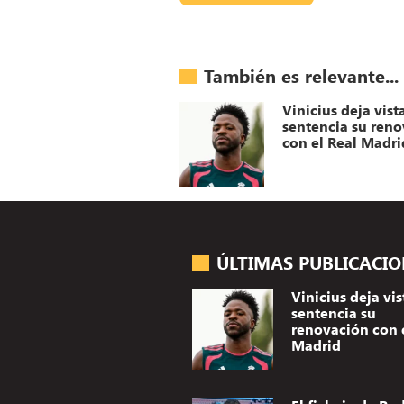
También es relevante...
Vinicius deja vist
sentencia su ren
con el Real Madri
ÚLTIMAS PUBLICACI
Vinicius deja vis
sentencia su
renovación con 
Madrid