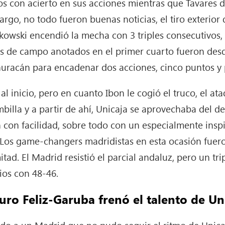
s con acierto en sus acciones mientras que Tavares d
argo, no todo fueron buenas noticias, el tiro exterio
kowski encendió la mecha con 3 triples consecutivos, 
s de campo anotados en el primer cuarto fueron desde
uracán para encadenar dos acciones, cinco puntos y 
l inicio, pero en cuanto Ibon le cogió el truco, el at
bombilla y a partir de ahí, Unicaja se aprovechaba del d
an con facilidad, sobre todo con un especialmente ins
 Los game-changers madridistas en esta ocasión fuero
d. El Madrid resistió el parcial andaluz, pero un trip
ios con 48-46.
uro Feliz-Garuba frenó el talento de Un
do a un Madrid que no pudo seguir el ritmo de Unicaja