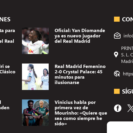
ONES
CO
ta para
Oficial: Yan Diomande
ya es nuevo jugador
info
el Real
del Real Madrid
PRINT
S. L.
Madr
ri se
Real Madrid Femenino
Clásico
2-0 Crystal Palace: 45
http
minutos para
ilusionarse
SÍG
l
Vinicius habla por
nden
primera vez de
Mourinho: «Quiere que
sea como siempre he
sido»