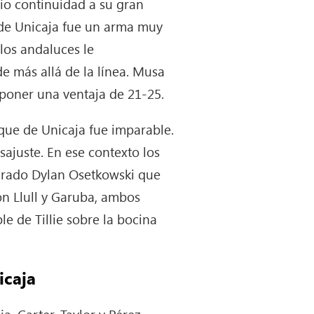
io continuidad a su gran
r de Unicaja fue un arma muy
los andaluces le
 más allá de la línea. Musa
poner una ventaja de 21-25.
aque de Unicaja fue imparable.
esajuste. En ese contexto los
pirado Dylan Osetkowski que
n Llull y Garuba, ambos
le de Tillie sobre la bocina
icaja
. Carter, Taylor y Pérez