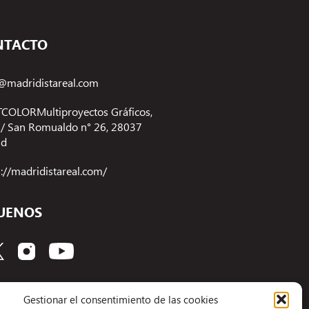
NTACTO
@madridistareal.com
COLORMultiproyectos Gráficos,
 C/ San Romualdo n° 26, 28037
id
s://madridistareal.com/
UENOS
Gestionar el consentimiento de las cookies