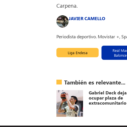
Carpena.
JAVIER CAMELLO
Periodista deportivo. Movistar +, S
Real Ma
Liga Endesa
Balonce
También es relevante...
Gabriel Deck deja
ocupar plaza de
extracomunitario