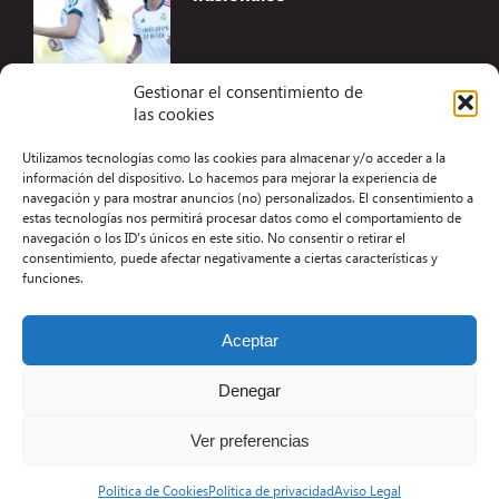
Gestionar el consentimiento de
las cookies
Accesibilidad
Utilizamos tecnologías como las cookies para almacenar y/o acceder a la
Aviso Legal
información del dispositivo. Lo hacemos para mejorar la experiencia de
navegación y para mostrar anuncios (no) personalizados. El consentimiento a
Términos y condiciones
estas tecnologías nos permitirá procesar datos como el comportamiento de
navegación o los ID's únicos en este sitio. No consentir o retirar el
Política de privacidad
consentimiento, puede afectar negativamente a ciertas características y
funciones.
Redacción
Contacto
Aceptar
Desarrollo Web por Kiwop
Denegar
Ver preferencias
Política de Cookies
Política de privacidad
Aviso Legal