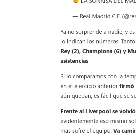
LA SONRISA DEL MAD
— Real Madrid C.F. (@re
Ya no sorprende a nadie, y e
lo indican los números. Tanto
Rey (2), Champions (6) y Mu
asistencias
.
Si lo comparamos con la tem
en el ejercicio anterior
firmó 
aún quedan, es fácil que se s
Frente al Liverpool se volv
evidentemente eso mismo solo 
más sufre el equipo.
Va camin