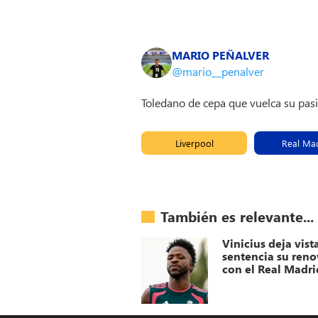
MARIO PEÑALVER
@mario__penalver
Toledano de cepa que vuelca su pas
Liverpool
Real Ma
También es relevante...
Vinicius deja vist
sentencia su ren
con el Real Madri