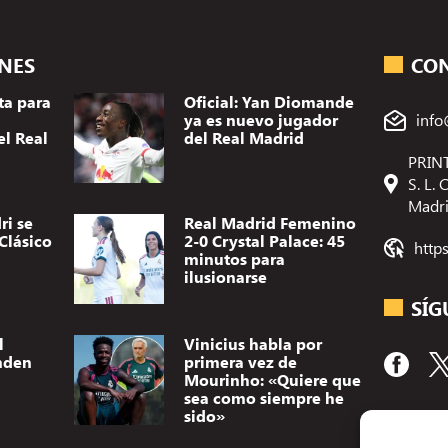
ONES
CO
ta para
Oficial: Yan Diomande
ya es nuevo jugador
info
el Real
del Real Madrid
PRINT
S. L.
Madr
ri se
Real Madrid Femenino
Clásico
2-0 Crystal Palace: 45
http
minutos para
ilusionarse
SÍG
l
Vinicius habla por
nden
primera vez de
Mourinho: «Quiere que
sea como siempre he
sido»