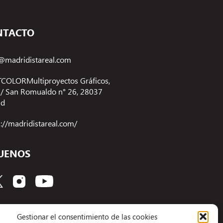
NTACTO
@madridistareal.com
COLORMultiproyectos Gráficos,
 C/ San Romualdo n° 26, 28037
id
s://madridistareal.com/
UENOS
Gestionar el consentimiento de las cookies