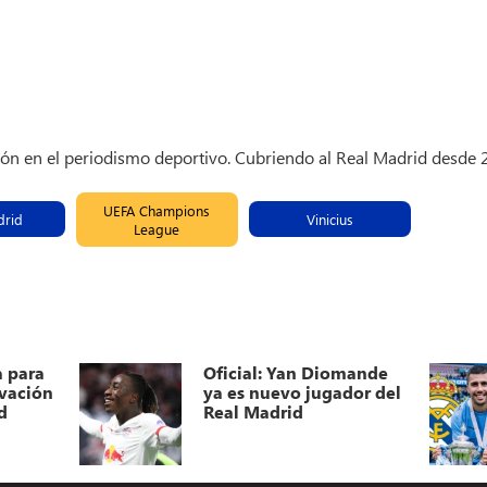
ión en el periodismo deportivo. Cubriendo al Real Madrid desde
UEFA Champions
drid
Vinicius
League
a para
Oficial: Yan Diomande
ovación
ya es nuevo jugador del
d
Real Madrid