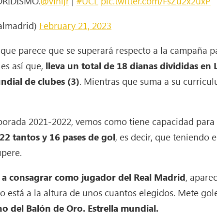
RIDISMO.
@vinijr
|
#UCL
pic.twitter.com/FsZu2x2uxP
almadrid)
February 21, 2023
s que parece que se superará respecto a la campaña 
 es así que,
lleva un total de 18 dianas divididas en
ndial de clubes (3)
. Mientras que suma a su curricu
porada 2021-2022, vemos como tiene capacidad para 
22 tantos y 16 pases de gol
, es decir, que teniendo
upere.
ió a consagrar como jugador del Real Madrid
, apare
está a la altura de unos cuantos elegidos. Mete gole
o del Balón de Oro. Estrella mundial.