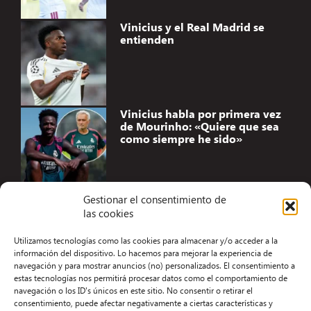
Vinicius y el Real Madrid se
entienden
Vinicius habla por primera vez
de Mourinho: «Quiere que sea
como siempre he sido»
Gestionar el consentimiento de
las cookies
Accesibilidad
Utilizamos tecnologías como las cookies para almacenar y/o acceder a la
Aviso Legal
información del dispositivo. Lo hacemos para mejorar la experiencia de
navegación y para mostrar anuncios (no) personalizados. El consentimiento a
Términos y condiciones
estas tecnologías nos permitirá procesar datos como el comportamiento de
navegación o los ID's únicos en este sitio. No consentir o retirar el
Política de privacidad
consentimiento, puede afectar negativamente a ciertas características y