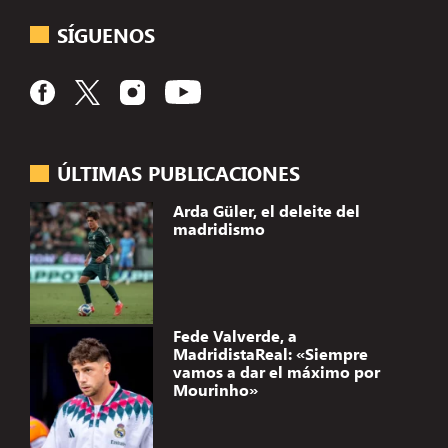
SÍGUENOS
ÚLTIMAS PUBLICACIONES
Arda Güler, el deleite del
madridismo
Fede Valverde, a
MadridistaReal: «Siempre
vamos a dar el máximo por
Mourinho»