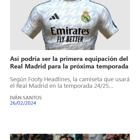
Así podría ser la primera equipación del
Real Madrid para la próxima temporada
Según Footy Headlines, la camiseta que usará
el Real Madrid en la temporada 24/25
cuando juegue de local será
IVÁN SANTOS
predominantemente […]
26/02/2024