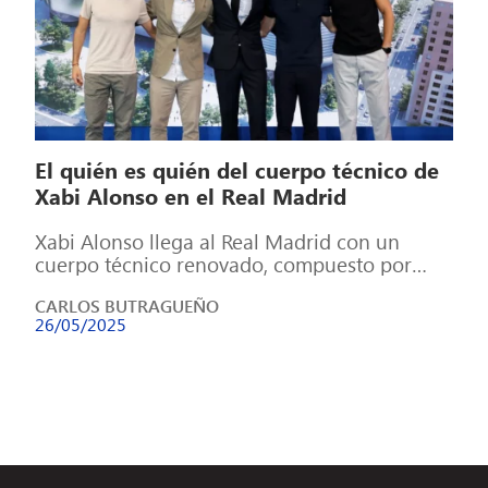
El quién es quién del cuerpo técnico de
Xabi Alonso en el Real Madrid
Xabi Alonso llega al Real Madrid con un
cuerpo técnico renovado, compuesto por
integrantes que cuentan con experiencia
CARLOS BUTRAGUEÑO
internacional. Este […]
26/05/2025