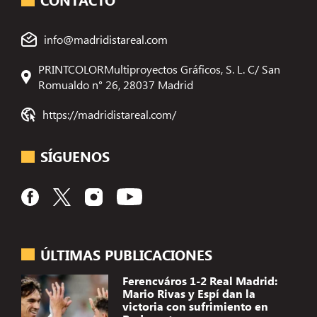
info@madridistareal.com
PRINTCOLORMultiproyectos Gráficos, S. L. C/ San
Romualdo n° 26, 28037 Madrid
https://madridistareal.com/
SÍGUENOS
ÚLTIMAS PUBLICACIONES
Ferencváros 1-2 Real Madrid:
Mario Rivas y Espí dan la
victoria con sufrimiento en