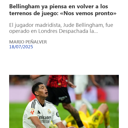
Bellingham ya piensa en volver a los
terrenos de juego: «Nos vemos pronto»
El jugador madridista, Jude Bellingham, fue
operado en Londres Despachada la
intervención quirúrgica, Jude Bellingham ya
MARIO PEÑALVER
piensa en la vuelta […]
18/07/2025