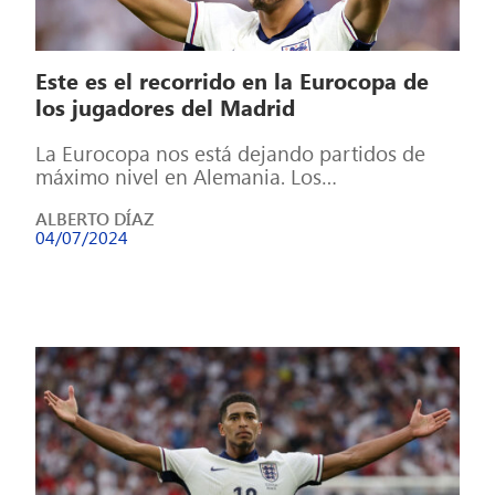
Este es el recorrido en la Eurocopa de
los jugadores del Madrid
La Eurocopa nos está dejando partidos de
máximo nivel en Alemania. Los
representantes del Madrid han desempeñado
ALBERTO DÍAZ
diferentes papeles durante […]
04/07/2024