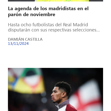
La agenda de los madridistas en el
parón de noviembre
Hasta ocho futbolistas del Real Madrid
disputarán con sus respectivas selecciones
varios encuentros correspondientes al
DAMIÁN CASTILLA
Mundial 2026 y a la […]
13/11/2024