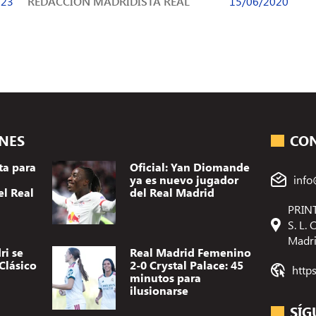
023
REDACCION MADRIDISTA REAL
15/06/2020
ONES
CO
ta para
Oficial: Yan Diomande
ya es nuevo jugador
info
el Real
del Real Madrid
PRINT
S. L.
Madr
ri se
Real Madrid Femenino
Clásico
2-0 Crystal Palace: 45
http
minutos para
ilusionarse
SÍG