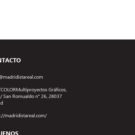
NTACTO
@madridistareal.com
COLORMultiproyectos Gráficos,
 C/ San Romualdo n° 26, 28037
id
s://madridistareal.com/
UENOS