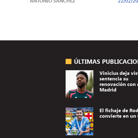
ANTONIO SÁNCHEZ
22/02/2
mandaron […]
ÚLTIMAS PUBLICACI
Vinicius deja vis
sentencia su
renovación con 
Madrid
El fichaje de Rod
convierte en un 