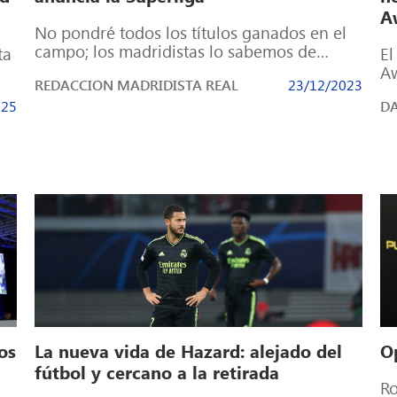
A
No pondré todos los títulos ganados en el
campo; los madridistas lo sabemos de
ta
El
sobra y los que nos tienen […]
Aw
REDACCION MADRIDISTA REAL
23/12/2023
Co
025
DA
Ca
os
La nueva vida de Hazard: alejado del
O
fútbol y cercano a la retirada
Ro