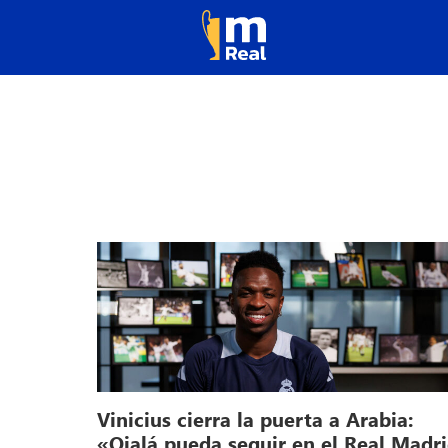
Vinicius cierra la puerta a Arabia:
«Ojalá pueda seguir en el Real Madr