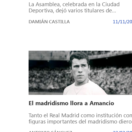
La Asamblea, celebrada en la Ciudad
Deportiva, dejó varios titulares de
Florentino contra los árbitros, LaLiga y la
DAMIÁN CASTILLA
11/11/2
UEFA. Se […]
El madridismo llora a Amancio
Tanto el Real Madrid como institución c
figuras importantes del madridismo dier
su particular homenaje y se acordaron y