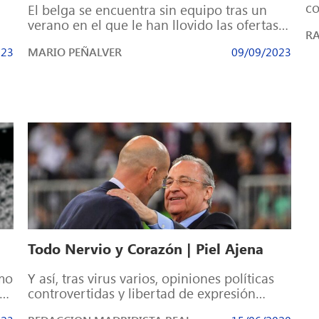
co
El belga se encuentra sin equipo tras un
Ap
verano en el que le han llovido las ofertas
RA
[…
En el fútbol, […]
023
MARIO PEÑALVER
09/09/2023
Todo Nervio y Corazón | Piel Ajena
omo
Y así, tras virus varios, opiniones políticas
on
controvertidas y libertad de expresión
variable… Al fin llegó el fútbol. Al fin, […]