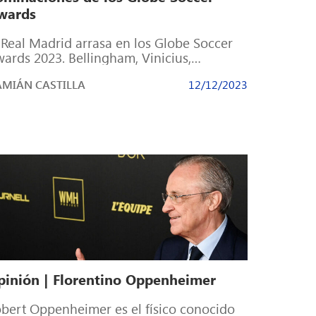
wards
 Real Madrid arrasa en los Globe Soccer
ards 2023. Bellingham, Vinicius,
urtois, Modric, Olga Carmona, Linda
MIÁN CASTILLA
12/12/2023
icedo, Carlo Ancelotti […]
pinión | Florentino Oppenheimer
bert Oppenheimer es el físico conocido