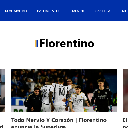
REAL MADRID
BALONCESTO
FEMENINO
CASTILLA
ENT
Florentino
Todo Nervio Y Corazón | Florentino
El
id
anuncia la Superliga
n