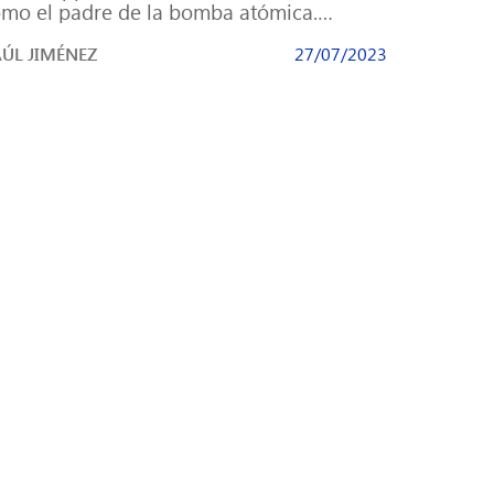
mo el padre de la bomba atómica.
rovechando el éxito que está teniendo su
ÚL JIMÉNEZ
27/07/2023
]