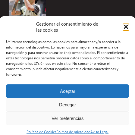
Gestionar el consentimiento de
las cookies
Accesibilidad
Utilizamos tecnologías como las cookies para almacenar y/o acceder a la
Aviso Legal
información del dispositivo. Lo hacemos para mejorar la experiencia de
navegación y para mostrar anuncios (no) personalizados. El consentimiento a
Términos y condiciones
estas tecnologías nos permitirá procesar datos como el comportamiento de
navegación o los ID's únicos en este sitio. No consentir o retirar el
Política de privacidad
consentimiento, puede afectar negativamente a ciertas características y
funciones.
Redacción
Contacto
Aceptar
Desarrollo Web por Kiwop
Denegar
Ver preferencias
Política de Cookies
Política de privacidad
Aviso Legal