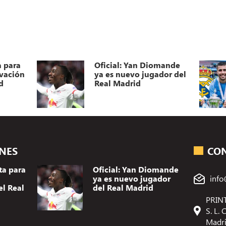
a para
Oficial: Yan Diomande
ovación
ya es nuevo jugador del
d
Real Madrid
ONES
CO
ta para
Oficial: Yan Diomande
ya es nuevo jugador
info
el Real
del Real Madrid
PRINT
S. L.
Madr