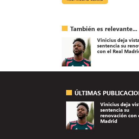
También es relevante...
Vinicius deja vist
sentencia su ren
con el Real Madri
ÚLTIMAS PUBLICACI
Vinicius deja vis
sentencia su
renovación con 
Madrid