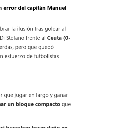
Un error del capitán Manuel
ar la ilusión tras golear al
Di Stéfano frente al
Ceuta (0-
cuerdas, pero que quedó
 esfuerzo de futbolistas
er que jugar en largo y ganar
ar un bloque compacto
que
si buscaban hacer daño en