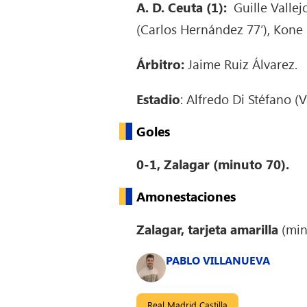
A. D. Ceuta (1):
Guille Vallej
(Carlos Hernández 77′), Kone K
Árbitro:
Jaime Ruiz Álvarez.
Estadio
: Alfredo Di Stéfano (
Goles
0-1, Zalagar (minuto 70).
Amonestaciones
Zalagar, tarjeta amarilla
(min
PABLO VILLANUEVA
Real Madrid Castilla