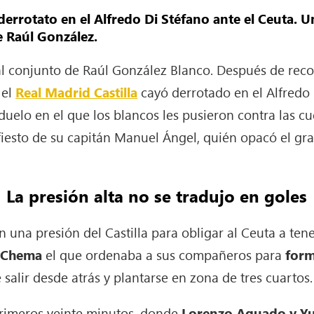
 derrotato en el Alfredo Di Stéfano ante el Ceuta. 
e Raúl González.
al conjunto de Raúl González Blanco. Después de recobr
 el
Real Madrid Castilla
cayó derrotado en el Alfredo 
n duelo en el que los blancos les pusieron contra las 
esto de su capitán Manuel Ángel, quién opacó el gran
La presión alta no se tradujo en goles
una presión del Castilla para obligar al Ceuta a ten
o
Chema
el que ordenaba a sus compañeros para
form
 salir desde atrás y plantarse en zona de tres cuartos.
 primeros veinte minutos, donde
Lorenzo Aguado y Yu