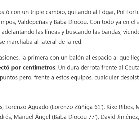
ostó con un triple cambio, quitando al Edgar, Pol Fort
mpos, Valdepeñas y Baba Diocou. Con todo ya en el as
e adelantando las líneas y buscando las bandas, vie
e marchaba al lateral de la red.
asiones, la primera con un balón al espacio al que lle
ctó por centímetros
. Un dura derrota frente al Ceut
 puntos pero, frente a estos equipos, cualquier despis
is; Lorenzo Aguado (Lorenzo Zúñiga 61′), Kike Ribes, M
drés, Manuel Ángel (Baba Diocou 77′), David Jiménez;