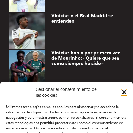
Vinicius y el Real Madrid se
entienden
Vinicius habla por primera vez
de Mourinho: «Quiere que sea
como siempre he sido»
Gestionar el consentimiento de
las cookies
Accesibilidad
Utilizamos tecnologías como las cookies para almacenar y/o acceder a la
Aviso Legal
información del dispositivo. Lo hacemos para mejorar la experiencia de
navegación y para mostrar anuncios (no) personalizados. El consentimiento a
Términos y condiciones
estas tecnologías nos permitirá procesar datos como el comportamiento de
navegación o los ID's únicos en este sitio. No consentir o retirar el
Política de privacidad