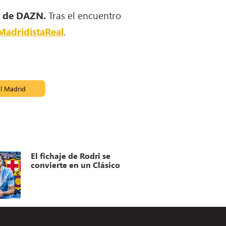
s de DAZN.
Tras el encuentro
MadridistaReal
.
l Madrid
El fichaje de Rodri se
convierte en un Clásico