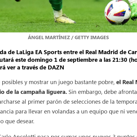
ÁNGEL MARTÍNEZ / GETTY IMAGES
ada de LaLiga EA Sports entre el Real Madrid de Carl
utará este domingo 1 de septiembre a las 21:30 (ho
rá ver a través de DAZN
 posibles y mostrar un juego bastante pobre,
el Real
io de la campaña liguera.
Sin embargo, debe afronta
marcharse al primer parón de selecciones de la tempor
tancia para llevar en volandas a un equipo que ni ve
o que desear.
 Carlo Ancelotti pasa por sumar unos nuevos 3 puntos 