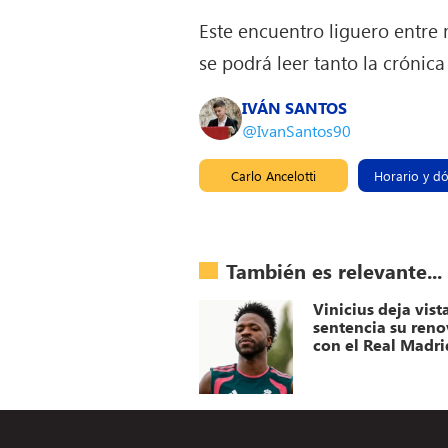
Este encuentro liguero entre
se podrá leer tanto la cróni
IVÁN SANTOS
@IvanSantos90
Carlo Ancelotti
Horario y d
También es relevante...
Vinicius deja vist
sentencia su ren
con el Real Madri