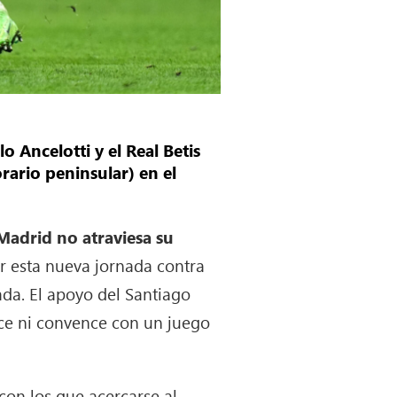
o Ancelotti y el Real Betis
rario peninsular) en el
 Madrid no atraviesa su
r esta nueva jornada contra
ada. El apoyo del Santiago
nce ni convence con un juego
con los que acercarse al