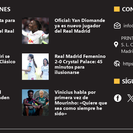
ONES
CO
ta para
Oficial: Yan Diomande
ya es nuevo jugador
info
el Real
del Real Madrid
PRINT
S. L.
Madr
ri se
Real Madrid Femenino
Clásico
2-0 Crystal Palace: 45
http
minutos para
ilusionarse
SÍG
l
Vinicius habla por
nden
primera vez de
Mourinho: «Quiere que
sea como siempre he
sido»
Utilizamos t