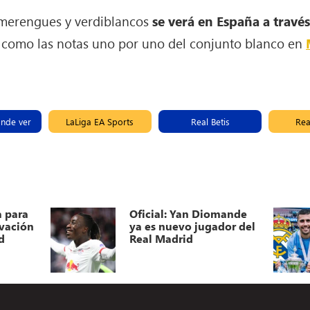
 merengues y verdiblancos
se verá en España a travé
ca como las notas uno por uno del conjunto blanco en
ónde ver
LaLiga EA Sports
Real Betis
Rea
a para
Oficial: Yan Diomande
ovación
ya es nuevo jugador del
d
Real Madrid