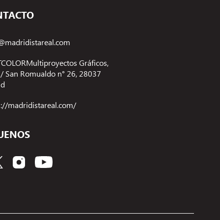
NTACTO
@madridistareal.com
COLORMultiproyectos Gráficos,
 C/ San Romualdo n° 26, 28037
id
s://madridistareal.com/
UENOS
Gestionar el consentimiento de las cookies
ecnologías como las cookies para almacenar y/o acceder a la información del