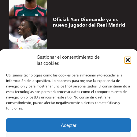
Oficial: Yan Diomande ya es
nuevo jugador del Real Madrid
Gestionar el consentimiento de
las cookies
Accesibilidad
Utilizamos tecnologías como las cookies para almacenar y/o acceder a la
Aviso Legal
información del dispositivo. Lo hacemos para mejorar la experiencia de
navegación y para mostrar anuncios (no) personalizados. El consentimiento a
Términos y condiciones
estas tecnologías nos permitirá procesar datos como el comportamiento de
navegación o los ID's únicos en este sitio. No consentir o retirar el
Política de privacidad
consentimiento, puede afectar negativamente a ciertas características y
funciones.
Redacción
Contacto
Aceptar
Desarrollo Web por Kiwop