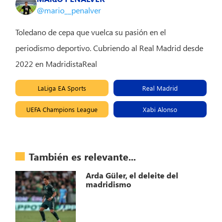
@mario__penalver
Toledano de cepa que vuelca su pasión en el
periodismo deportivo. Cubriendo al Real Madrid desde
2022 en MadridistaReal
LaLiga EA Sports
Real Madrid
UEFA Champions League
Xabi Alonso
También es relevante...
Arda Güler, el deleite del
madridismo