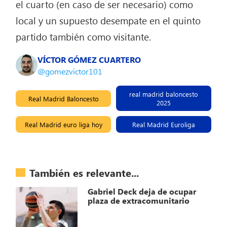
el cuarto (en caso de ser necesario) como
local y un supuesto desempate en el quinto
partido también como visitante.
VÍCTOR GÓMEZ CUARTERO
@gomezvictor101
real madrid baloncesto
Real Madrid Baloncesto
2025
Real Madrid euro liga hoy
Real Madrid Euroliga
También es relevante...
Gabriel Deck deja de ocupar
plaza de extracomunitario