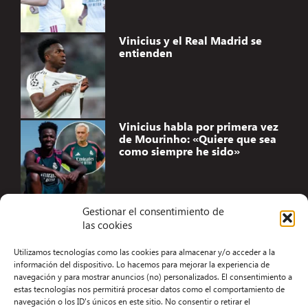
Vinicius y el Real Madrid se
entienden
Vinicius habla por primera vez
de Mourinho: «Quiere que sea
como siempre he sido»
Gestionar el consentimiento de
las cookies
Accesibilidad
Utilizamos tecnologías como las cookies para almacenar y/o acceder a la
Aviso Legal
información del dispositivo. Lo hacemos para mejorar la experiencia de
navegación y para mostrar anuncios (no) personalizados. El consentimiento a
Términos y condiciones
estas tecnologías nos permitirá procesar datos como el comportamiento de
navegación o los ID's únicos en este sitio. No consentir o retirar el