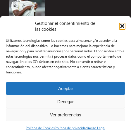
Gestionar el consentimiento de
las cookies
Accesibilidad
Utilizamos tecnologías como las cookies para almacenar y/o acceder a la
Aviso Legal
información del dispositivo. Lo hacemos para mejorar la experiencia de
navegación y para mostrar anuncios (no) personalizados. El consentimiento a
Términos y condiciones
estas tecnologías nos permitirá procesar datos como el comportamiento de
navegación o los ID's únicos en este sitio. No consentir o retirar el
Política de privacidad
consentimiento, puede afectar negativamente a ciertas características y
funciones.
Redacción
Contacto
Aceptar
Desarrollo Web por Kiwop
Denegar
Ver preferencias
Política de Cookies
Política de privacidad
Aviso Legal