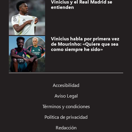
Vinicius y el Real Madrid se
entienden
Vinicius habla por primera vez
de Mourinho: «Quiere que sea
como siempre he sido»
Gestionar el consentimiento de
las cookies
Accesibilidad
Utilizamos tecnologías como las cookies para almacenar y/o acceder a la
Aviso Legal
información del dispositivo. Lo hacemos para mejorar la experiencia de
navegación y para mostrar anuncios (no) personalizados. El consentimiento a
Términos y condiciones
estas tecnologías nos permitirá procesar datos como el comportamiento de
navegación o los ID's únicos en este sitio. No consentir o retirar el
Política de privacidad
consentimiento, puede afectar negativamente a ciertas características y
funciones.
Redacción