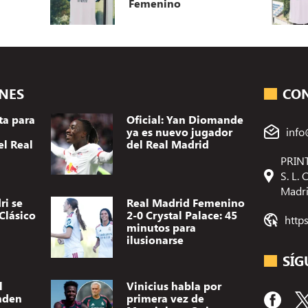
Femenino
ONES
CO
ta para
Oficial: Yan Diomande
ya es nuevo jugador
info
el Real
del Real Madrid
PRINT
S. L.
Madr
ri se
Real Madrid Femenino
Clásico
2-0 Crystal Palace: 45
http
minutos para
ilusionarse
SÍG
l
Vinicius habla por
nden
primera vez de