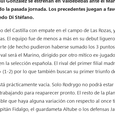
úl González se estrenan en Valdebebas ante el Mar
o la pasada jornada. Los precedentes juegan a fav
redo Di Stéfano.
lo del Castilla con empate en el campo de Las Rozas,
bas. El equipo fue de menos a más en su debut ligue
rte (de hecho pudieron haberse sumado los 3 puntos 
ival será el Marino, dirigido por otro mítico ex-jugad
 la selección española. El rival del primer filial mad
» (1-2) por lo que también buscan su primer triunfo d
 está prácticamente vacía. Solo Rodrygo no podrá estar
rabajando para reaparecer pronto. El resto de la plant
able que haya alguna variación con respecto al once ti
itán Fidalgo, el guardameta Altube o los defensas Ja