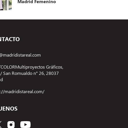
Madrid Femenino
NTACTO
@madridistareal.com
COLORMultiproyectos Gráficos,
 C/ San Romualdo n° 26, 28037
id
s://madridistareal.com/
UENOS