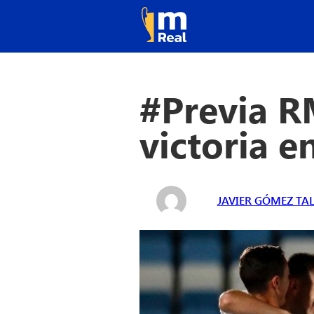
#Previa RM
victoria e
JAVIER GÓMEZ TA