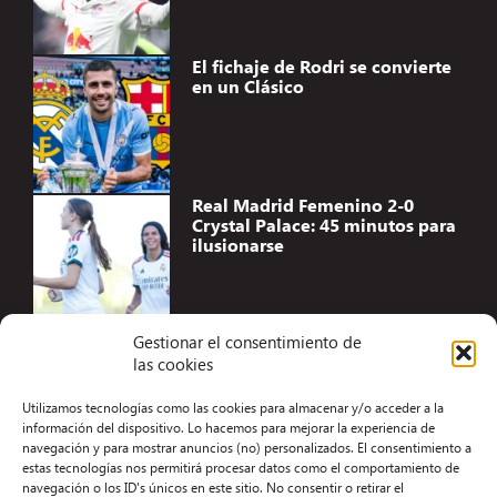
El fichaje de Rodri se convierte
en un Clásico
Real Madrid Femenino 2-0
Crystal Palace: 45 minutos para
ilusionarse
Gestionar el consentimiento de
las cookies
Accesibilidad
Utilizamos tecnologías como las cookies para almacenar y/o acceder a la
Aviso Legal
información del dispositivo. Lo hacemos para mejorar la experiencia de
navegación y para mostrar anuncios (no) personalizados. El consentimiento a
Términos y condiciones
estas tecnologías nos permitirá procesar datos como el comportamiento de
navegación o los ID's únicos en este sitio. No consentir o retirar el