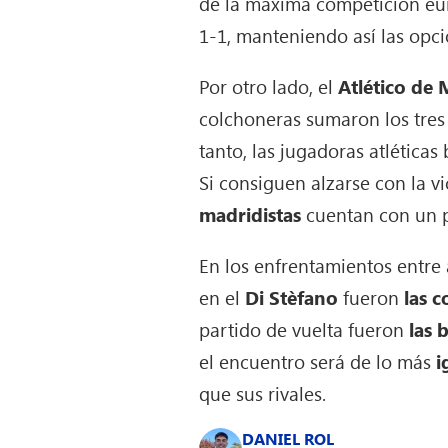
de la máxima competición eur
1-1, manteniendo así las opci
Por otro lado, el
Atlético de
colchoneras sumaron los tres
tanto, las jugadoras atlética
Si consiguen alzarse con la vi
madridistas
cuentan con un p
En los enfrentamientos entr
en el
Di Stèfano
fueron
las 
partido de vuelta fueron
las 
el encuentro será de lo más
i
que sus rivales.
DANIEL ROL