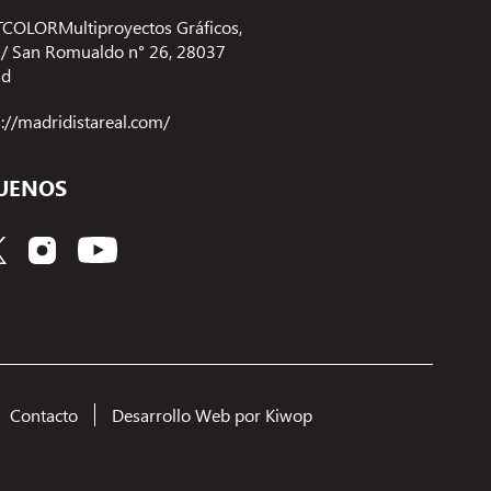
COLORMultiproyectos Gráficos,
 C/ San Romualdo n° 26, 28037
id
s://madridistareal.com/
UENOS
Contacto
Desarrollo Web por Kiwop