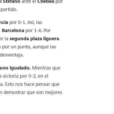
i Stèfano
ante el
Chelsea
por
 partido.
ncia
por 0-1. Así, las
l
Barcelona
por 1-6. Por
or la
segunda plaza liguera
.
ón por un punto, aunque las
desventaja.
tuvo igualado.
Mientras que
 victoria por 0-2, en el
a. Esto nos hace pensar que
n demostrar que son mejores