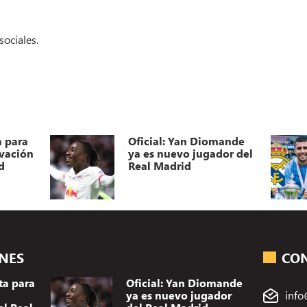
sociales.
a para
Oficial: Yan Diomande
ovación
ya es nuevo jugador del
d
Real Madrid
ONES
CO
ta para
Oficial: Yan Diomande
ya es nuevo jugador
info