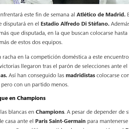
nfrentará este fin de semana al
Atlético de Madrid.
E
se disputará en el
Estadio Alfredo Di Stèfano.
Además,
más que disputada, en la que buscan colocarse hasta 
ás de estos dos equipos.
n racha en la competición doméstica a este encuent
 victorias llegaron tras el parón de selecciones ante e
as.
Así han conseguido las
madridistas
colocarse com
a, pero con un partido menos.
 que en Champions
las blancas en
Champions
. A pesar de depender de 
de casa ante el
Paris Saint-Germain
para mantenerse 