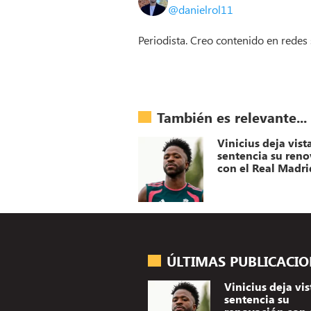
@danielrol11
Periodista. Creo contenido en redes 
También es relevante...
Vinicius deja vist
sentencia su ren
con el Real Madri
ÚLTIMAS PUBLICACI
Vinicius deja vis
sentencia su