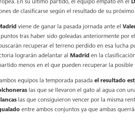
opea. En su último partido, el equipo empató en el
D
ones de clasificarse según el resultado de su próximo
 Madrid
viene de ganar la pasada jornada ante el
Vale
 puntos tras haber sido goleadas anteriormente por e
s buscarán recuperar el terreno perdido en esa lucha p
ctoria lograrán adelantar al
Madrid
en la clasificaci
artido menos en el que pueden recuperar la posible 
e ambos equipos la temporada pasada
el resultado es
colchoneras
las que se llevaron el gato al agua con una
blancas
las que consiguieron vencer por la misma rent
gualado
entre ambos conjuntos ya que ambas querrá