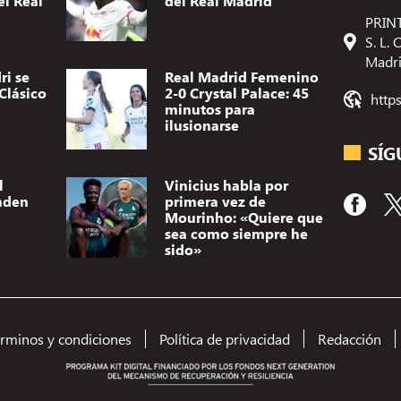
el Real
del Real Madrid
PRINT
S. L.
Madr
ri se
Real Madrid Femenino
Clásico
2-0 Crystal Palace: 45
http
minutos para
ilusionarse
SÍG
l
Vinicius habla por
nden
primera vez de
Mourinho: «Quiere que
sea como siempre he
sido»
érminos y condiciones
Política de privacidad
Redacción