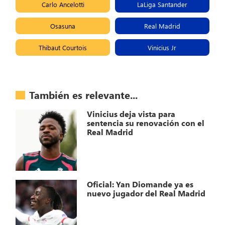
Carlo Ancelotti
LaLiga Santander
Osasuna
Real Madrid
Thibaut Courtois
Vinicius Jr
También es relevante...
Vinicius deja vista para
sentencia su renovación con el
Real Madrid
Oficial: Yan Diomande ya es
nuevo jugador del Real Madrid