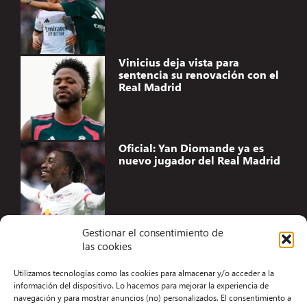
Vinicius deja vista para
sentencia su renovación con el
Real Madrid
Oficial: Yan Diomande ya es
nuevo jugador del Real Madrid
Gestionar el consentimiento de
las cookies
Accesibilidad
Utilizamos tecnologías como las cookies para almacenar y/o acceder a la
Aviso Legal
información del dispositivo. Lo hacemos para mejorar la experiencia de
navegación y para mostrar anuncios (no) personalizados. El consentimiento a
Términos y condiciones