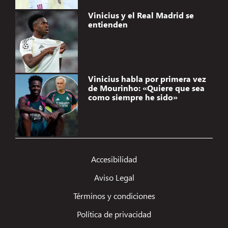
Vinicius y el Real Madrid se
entienden
Vinicius habla por primera vez
de Mourinho: «Quiere que sea
como siempre he sido»
Gestionar el consentimiento de
las cookies
Accesibilidad
Utilizamos tecnologías como las cookies para almacenar y/o acceder a la
Aviso Legal
información del dispositivo. Lo hacemos para mejorar la experiencia de
navegación y para mostrar anuncios (no) personalizados. El consentimiento a
Términos y condiciones
estas tecnologías nos permitirá procesar datos como el comportamiento de
navegación o los ID's únicos en este sitio. No consentir o retirar el
Política de privacidad
consentimiento, puede afectar negativamente a ciertas características y
funciones.