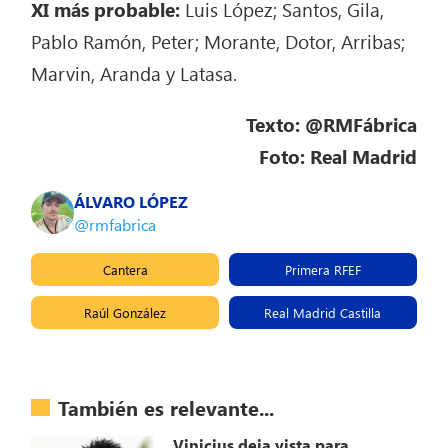
XI más probable:
Luis López; Santos, Gila,
Pablo Ramón, Peter; Morante, Dotor, Arribas;
Marvin, Aranda y Latasa.
Texto: @RMFábrica
Foto: Real Madrid
ÁLVARO LÓPEZ
@rmfabrica
Cantera
Primera RFEF
Raúl González
Real Madrid Castilla
También es relevante...
Vinicius deja vista para