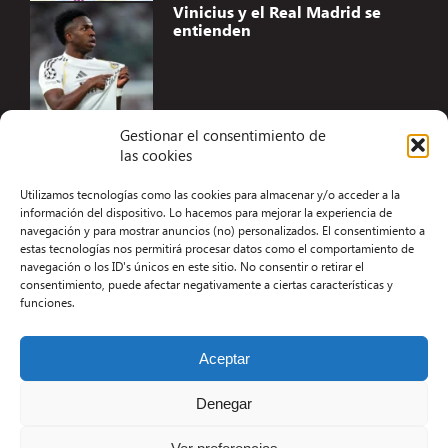
Vinicius y el Real Madrid se
entienden
Gestionar el consentimiento de
las cookies
Accesibilidad
Utilizamos tecnologías como las cookies para almacenar y/o acceder a la
Aviso Legal
información del dispositivo. Lo hacemos para mejorar la experiencia de
navegación y para mostrar anuncios (no) personalizados. El consentimiento a
Términos y condiciones
estas tecnologías nos permitirá procesar datos como el comportamiento de
navegación o los ID's únicos en este sitio. No consentir o retirar el
Política de privacidad
consentimiento, puede afectar negativamente a ciertas características y
funciones.
Redacción
Contacto
Aceptar
Desarrollo Web por Kiwop
Denegar