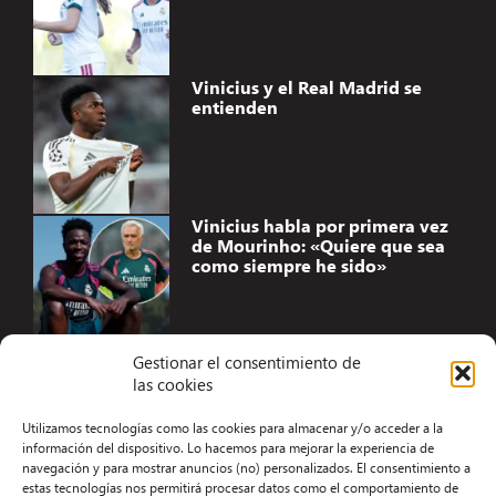
Vinicius y el Real Madrid se
entienden
Vinicius habla por primera vez
de Mourinho: «Quiere que sea
como siempre he sido»
Gestionar el consentimiento de
las cookies
Accesibilidad
Utilizamos tecnologías como las cookies para almacenar y/o acceder a la
Aviso Legal
información del dispositivo. Lo hacemos para mejorar la experiencia de
navegación y para mostrar anuncios (no) personalizados. El consentimiento a
Términos y condiciones
estas tecnologías nos permitirá procesar datos como el comportamiento de