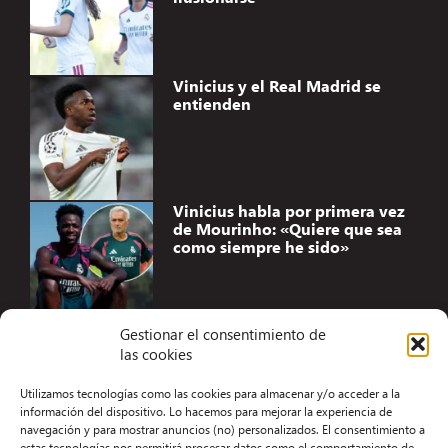
Vinicius y el Real Madrid se
entienden
Vinicius habla por primera vez
de Mourinho: «Quiere que sea
como siempre he sido»
Gestionar el consentimiento de
las cookies
Accesibilidad
Utilizamos tecnologías como las cookies para almacenar y/o acceder a la
Aviso Legal
información del dispositivo. Lo hacemos para mejorar la experiencia de
navegación y para mostrar anuncios (no) personalizados. El consentimiento a
Términos y condiciones
estas tecnologías nos permitirá procesar datos como el comportamiento de