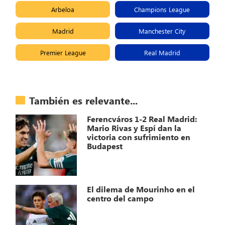
Arbeloa
Champions League
Madrid
Manchester City
Premier League
Real Madrid
También es relevante...
Ferencváros 1-2 Real Madrid:
Mario Rivas y Espí dan la
victoria con sufrimiento en
Budapest
El dilema de Mourinho en el
centro del campo