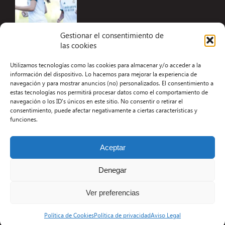
Gestionar el consentimiento de
las cookies
Accesibilidad
Utilizamos tecnologías como las cookies para almacenar y/o acceder a la
Aviso Legal
información del dispositivo. Lo hacemos para mejorar la experiencia de
navegación y para mostrar anuncios (no) personalizados. El consentimiento a
Términos y condiciones
estas tecnologías nos permitirá procesar datos como el comportamiento de
navegación o los ID's únicos en este sitio. No consentir o retirar el
Política de privacidad
consentimiento, puede afectar negativamente a ciertas características y
funciones.
Redacción
Contacto
Aceptar
Desarrollo Web por Kiwop
Denegar
Ver preferencias
Política de Cookies
Política de privacidad
Aviso Legal