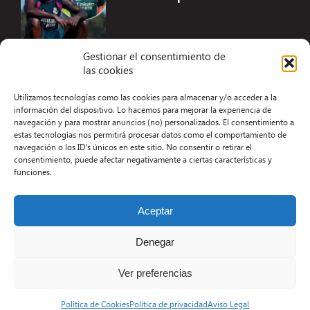
Gestionar el consentimiento de
las cookies
Accesibilidad
Utilizamos tecnologías como las cookies para almacenar y/o acceder a la
Aviso Legal
información del dispositivo. Lo hacemos para mejorar la experiencia de
navegación y para mostrar anuncios (no) personalizados. El consentimiento a
Términos y condiciones
estas tecnologías nos permitirá procesar datos como el comportamiento de
navegación o los ID's únicos en este sitio. No consentir o retirar el
Política de privacidad
consentimiento, puede afectar negativamente a ciertas características y
funciones.
Redacción
Contacto
Aceptar
Desarrollo Web por Kiwop
Denegar
Ver preferencias
Política de Cookies
Política de privacidad
Aviso Legal