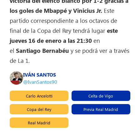
victoria del elenco blanco por 1-2 gracias a
los goles de Mbappé y Vinicius Jr.
Este
partido correspondiente a los octavos de
final de la Copa del Rey tendrá lugar
este
jueves 16 de enero a las 21:30
en
el
Santiago Bernabéu
y se podrá ver a través
de La 1.
IVÁN SANTOS
@IvanSantos90
Carlo Ancelotti
Celta de Vigo
Copa del Rey
Previa Real Madrid
Real Madrid