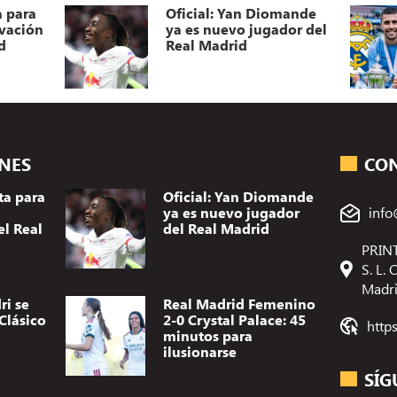
a para
Oficial: Yan Diomande
ovación
ya es nuevo jugador del
d
Real Madrid
ONES
CO
ta para
Oficial: Yan Diomande
ya es nuevo jugador
info
el Real
del Real Madrid
PRINT
S. L.
Madr
ri se
Real Madrid Femenino
Clásico
2-0 Crystal Palace: 45
http
minutos para
ilusionarse
SÍG