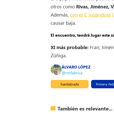
otros como
Rivas, Jiménez, 
Además,
con el C jugándose 
causar baja.
El encuentro, tendrá lugar este
XI más probable:
Fran; Jimén
Zúñiga.
ÁLVARO LÓPEZ
@rmfabrica
Fuenlabrada
Primera Fed
También es relevante...