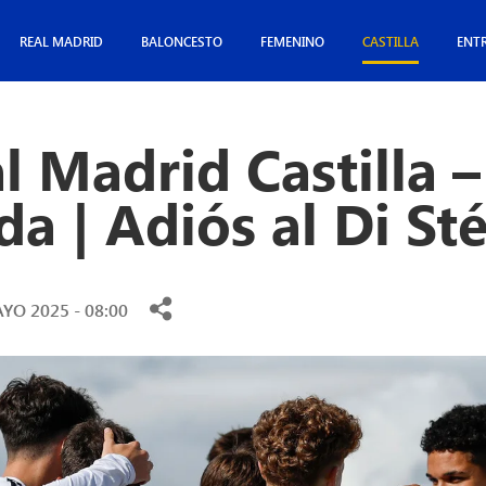
REAL MADRID
BALONCESTO
FEMENINO
CASTILLA
ENT
l Madrid Castilla –
a | Adiós al Di St
YO 2025 - 08:00