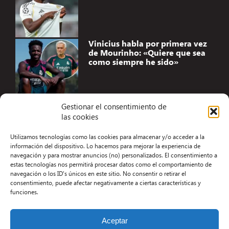
Vinicius habla por primera vez
de Mourinho: «Quiere que sea
como siempre he sido»
Gestionar el consentimiento de
las cookies
Accesibilidad
Utilizamos tecnologías como las cookies para almacenar y/o acceder a la
Aviso Legal
información del dispositivo. Lo hacemos para mejorar la experiencia de
navegación y para mostrar anuncios (no) personalizados. El consentimiento a
Términos y condiciones
estas tecnologías nos permitirá procesar datos como el comportamiento de
navegación o los ID's únicos en este sitio. No consentir o retirar el
Política de privacidad
consentimiento, puede afectar negativamente a ciertas características y
funciones.
Redacción
Contacto
Aceptar