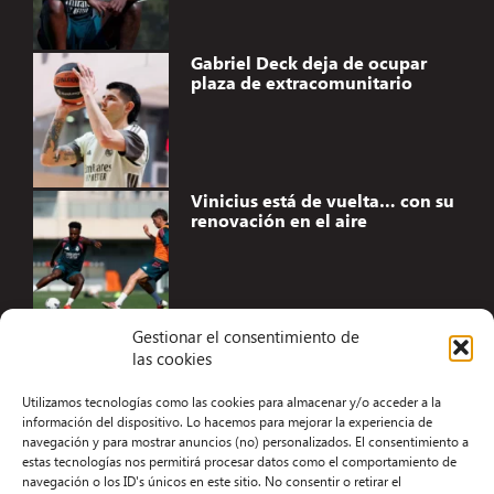
Gabriel Deck deja de ocupar
plaza de extracomunitario
Vinicius está de vuelta… con su
renovación en el aire
Gestionar el consentimiento de
las cookies
Accesibilidad
Utilizamos tecnologías como las cookies para almacenar y/o acceder a la
Aviso Legal
información del dispositivo. Lo hacemos para mejorar la experiencia de
navegación y para mostrar anuncios (no) personalizados. El consentimiento a
Términos y condiciones
estas tecnologías nos permitirá procesar datos como el comportamiento de
navegación o los ID's únicos en este sitio. No consentir o retirar el
Política de privacidad