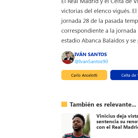
El Real Madrid y el Celta de 
victorias del elenco vigués. 
jornada 28 de la pasada temp
correspondiente a la jornada
estadio Abanca Balaídos y se
IVÁN SANTOS
@IvanSantos90
Carlo Ancelotti
Celta de
También es relevante...
Vinicius deja vist
sentencia su ren
con el Real Madri