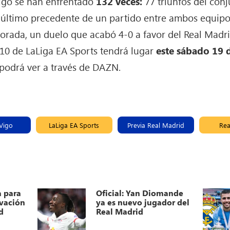
Vigo se han enfrentado
132 veces:
77 triunfos del con
El último precedente de un partido entre ambos equip
orada, un duelo que acabó 4-0 a favor del Real Madri
 10 de LaLiga EA Sports tendrá lugar
este sábado 19 
 podrá ver a través de DAZN.
 Vigo
LaLiga EA Sports
Previa Real Madrid
Rea
a para
Oficial: Yan Diomande
ovación
ya es nuevo jugador del
d
Real Madrid