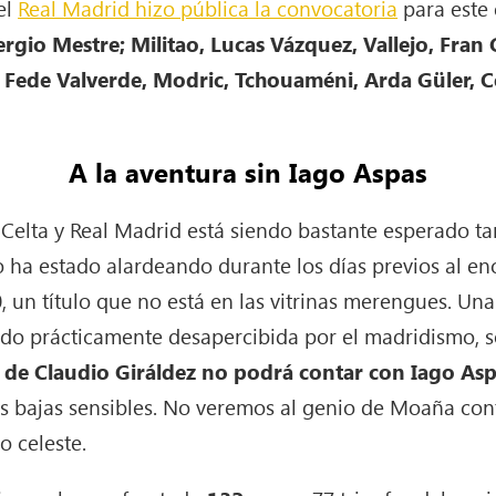
 el
Real Madrid hizo pública la convocatoria
para este 
rgio Mestre; Militao, Lucas Vázquez, Vallejo, Fran
Fede Valverde, Modric, Tchouaméni, Arda Güler, Ce
A la aventura sin Iago Aspas
 Celta y Real Madrid está siendo bastante esperado ta
ego ha estado alardeando durante los días previos al 
 un título que no está en las vitrinas merengues. Una 
o prácticamente desapercibida por el madridismo, sol
 de Claudio Giráldez no podrá contar con Iago Aspa
 bajas sensibles. No veremos al genio de Moaña cont
o celeste.