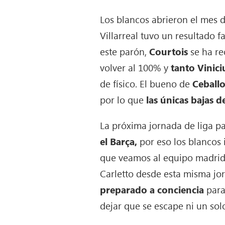
Los blancos abrieron el mes d
Villarreal tuvo un resultado f
este parón,
Courtois
se ha re
volver al 100% y
tanto Vinic
de físico. El bueno de
Ceball
por lo que
las únicas bajas d
La próxima jornada de liga pa
el Barça,
por eso los blancos 
que veamos al equipo madridis
Carletto desde esta misma jo
preparado a conciencia
para
dejar que se escape ni un sol