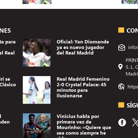
ONES
CO
ta para
Oficial: Yan Diomande
ya es nuevo jugador
info
el Real
del Real Madrid
PRINT
S. L.
Madr
ri se
Real Madrid Femenino
Clásico
2-0 Crystal Palace: 45
http
minutos para
ilusionarse
SÍG
l
Vinicius habla por
nden
primera vez de
Mourinho: «Quiere que
sea como siempre he