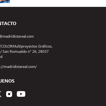
NTACTO
@madridistareal.com
COLORMultiproyectos Gráficos,
 C/ San Romualdo n° 26, 28037
id
s://madridistareal.com/
UENOS