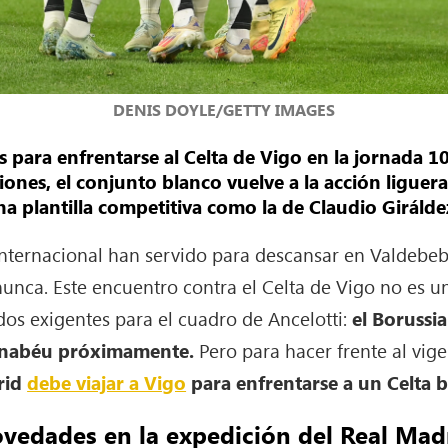
DENIS DOYLE/GETTY IMAGES
os para enfrentarse al Celta de Vigo en la jornada 1
ones, el conjunto blanco vuelve a la acción liguera
na plantilla competitiva como la de Claudio Girálde
nternacional han servido para descansar en Valdebe
unca. Este encuentro contra el Celta de Vigo no es u
dos exigentes para el cuadro de Ancelotti:
el Borussi
ernabéu próximamente.
Pero para hacer frente al vi
rid
debe viajar a Vigo
para enfrentarse a un Celta b
vedades en la expedición del Real Mad