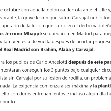
e octubre con aquella dolorosa derrota ante el Lille y
avorable, la grave lesión que sufrió Carvajal nubló to
cuperado de la lesión que sufrió en el derbi madrileñ
ius Jr como Mbappé
se quedaron en Madrid para mejo
os
también está de vuelta después de acortar progreso
el Real Madrid son Brahim, Alaba y Carvajal.
ra los pupilos de Carlo Ancelotti
después de este par
intentarán conseguir los 3 puntos bajo cualquier circu
ta sin Carvajal por su lesión de rodilla, un problem
rnada. La exigencia comienza a ser máxima y
la plant
 ello con duros entrenamientos e incluso algún día h
o punto.