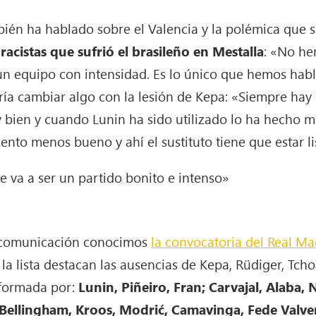
bién ha hablado sobre el Valencia y la polémica que 
s racistas que sufrió el brasileño en Mestalla
: «No he
un equipo con intensidad. Es lo único que hemos hab
odría cambiar algo con la lesión de Kepa: «Siempre ha
bien y cuando Lunin ha sido utilizado lo ha hecho m
o menos bueno y ahí el sustituto tiene que estar li
 va a ser un partido bonito e intenso»
e comunicación conocimos
la convocatoria del Real Ma
 la lista destacan las ausencias de Kepa, Rüdiger, Tch
 formada por:
Lunin, Piñeiro, Fran; Carvajal, Alaba,
Bellingham, Kroos, Modrić, Camavinga, Fede Valverd