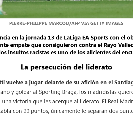
PIERRE-PHILIPPE MARCOU/AFP VIA GETTY IMAGES
encia en la jornada 13 de LaLiga EA Sports con el ob
ciente empate que consiguieron contra el Rayo Valle
 los insultos racistas es uno de los alicientes del en
La persecución del liderato
ti vuelve a jugar delante de su afición en el Sant
ano y golear al Sporting Braga, los madridistas quier
una victoria que les acerque al liderato. El Real Ma
tabla con 29 puntos, únicamente le separan dos punto