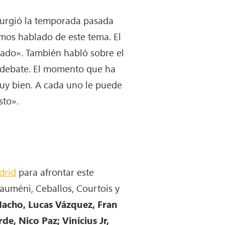
surgió la temporada pasada
mos hablado de este tema. El
lado». También habló sobre el
y debate. El momento que ha
uy bien. A cada uno le puede
sto».
drid
para afrontar este
oauméni, Ceballos, Courtois y
 Nacho, Lucas Vázquez, Fran
e, Nico Paz; Vinícius Jr,