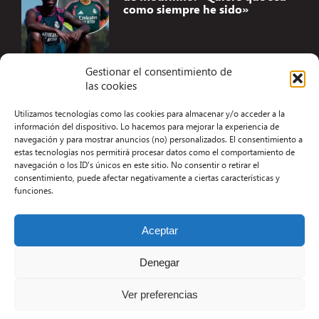
como siempre he sido»
Gestionar el consentimiento de
las cookies
Accesibilidad
Utilizamos tecnologías como las cookies para almacenar y/o acceder a la
Aviso Legal
información del dispositivo. Lo hacemos para mejorar la experiencia de
navegación y para mostrar anuncios (no) personalizados. El consentimiento a
Términos y condiciones
estas tecnologías nos permitirá procesar datos como el comportamiento de
navegación o los ID's únicos en este sitio. No consentir o retirar el
Política de privacidad
consentimiento, puede afectar negativamente a ciertas características y
funciones.
Redacción
Contacto
Aceptar
Desarrollo Web por Kiwop
Denegar
Ver preferencias