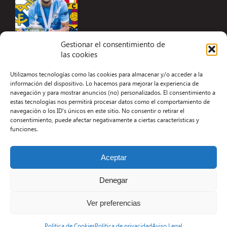
Gestionar el consentimiento de
las cookies
Accesibilidad
Utilizamos tecnologías como las cookies para almacenar y/o acceder a la
Aviso Legal
información del dispositivo. Lo hacemos para mejorar la experiencia de
navegación y para mostrar anuncios (no) personalizados. El consentimiento a
Términos y condiciones
estas tecnologías nos permitirá procesar datos como el comportamiento de
navegación o los ID's únicos en este sitio. No consentir o retirar el
Política de privacidad
consentimiento, puede afectar negativamente a ciertas características y
funciones.
Redacción
Contacto
Aceptar
Desarrollo Web por Kiwop
Denegar
Ver preferencias
Política de Cookies
Política de privacidad
Aviso Legal