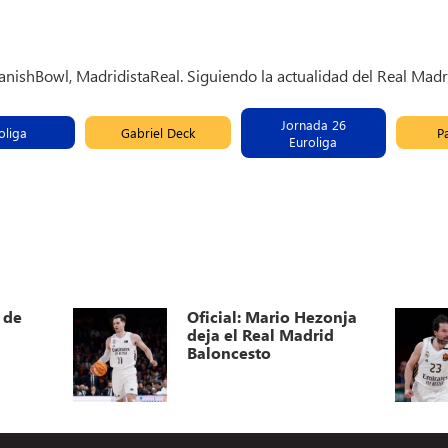
panishBowl, MadridistaReal. Siguiendo la actualidad del Real Madr
Jornada 26
oliga
Gabriel Deck
P
Euroliga
 de
Oficial: Mario Hezonja
deja el Real Madrid
Baloncesto