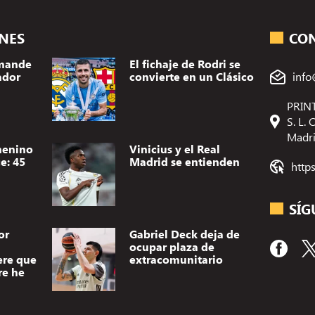
ONES
CO
omande
El fichaje de Rodri se
ador
convierte en un Clásico
info
PRINT
S. L.
Madr
menino
Vinicius y el Real
e: 45
Madrid se entienden
http
SÍG
or
Gabriel Deck deja de
ocupar plaza de
ere que
extracomunitario
re he