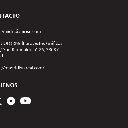
NTACTO
@madridistareal.com
COLORMultiproyectos Gráficos,
 C/ San Romualdo n° 26, 28037
id
s://madridistareal.com/
UENOS
Gestionar el consentimiento de las cookies