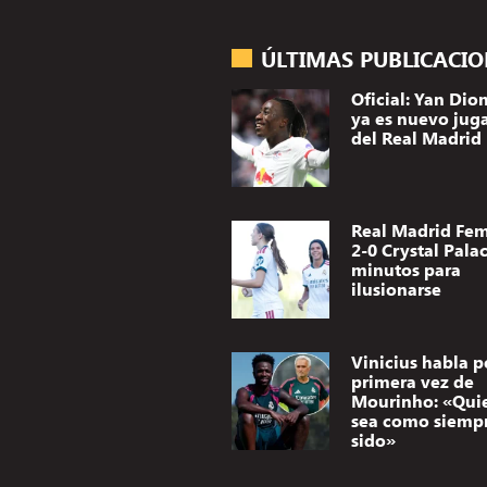
ÚLTIMAS PUBLICACI
Oficial: Yan Di
ya es nuevo jug
del Real Madrid
Real Madrid Fe
2-0 Crystal Palac
minutos para
ilusionarse
Vinicius habla p
primera vez de
Mourinho: «Qui
sea como siemp
sido»