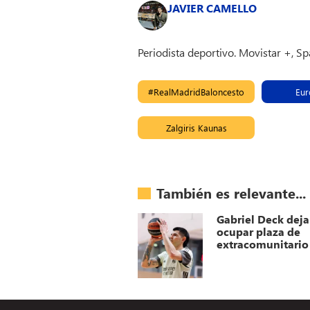
JAVIER CAMELLO
Periodista deportivo. Movistar +, S
#RealMadridBaloncesto
Eur
Zalgiris Kaunas
También es relevante...
Gabriel Deck deja
ocupar plaza de
extracomunitario