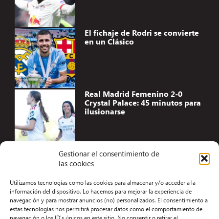
El fichaje de Rodri se convierte
en un Clásico
Real Madrid Femenino 2-0
Crystal Palace: 45 minutos para
ilusionarse
Gestionar el consentimiento de
las cookies
Accesibilidad
Utilizamos tecnologías como las cookies para almacenar y/o acceder a la
Aviso Legal
información del dispositivo. Lo hacemos para mejorar la experiencia de
navegación y para mostrar anuncios (no) personalizados. El consentimiento a
Términos y condiciones
estas tecnologías nos permitirá procesar datos como el comportamiento de
navegación o los ID's únicos en este sitio. No consentir o retirar el