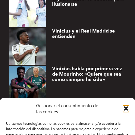
ilusionarse
Vinicius y el Real Madrid se
entienden
Vinicius habla por primera vez
de Mourinho: «Quiere que sea
como siempre he sido»
Gestionar el consentimiento de
las cookies
Accesibilidad
Utilizamos tecnologías como las cookies para almacenar y/o acceder a la
Aviso Legal
información del dispositivo. Lo hacemos para mejorar la experiencia de
navegación y para mostrar anuncios (no) personalizados. El consentimiento a