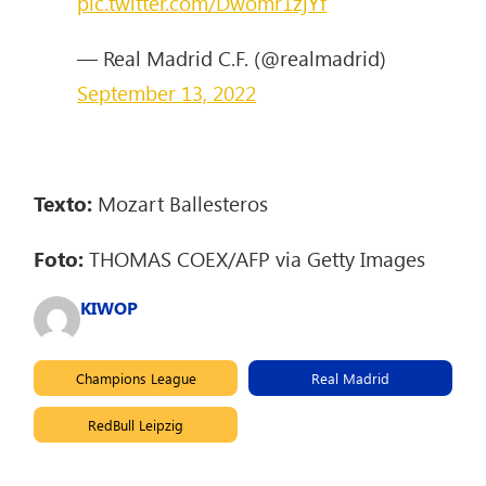
pic.twitter.com/Dwomr1zjYf
— Real Madrid C.F. (@realmadrid)
September 13, 2022
Texto:
Mozart Ballesteros
Foto:
THOMAS COEX/AFP via Getty Images
KIWOP
Champions League
Real Madrid
RedBull Leipzig