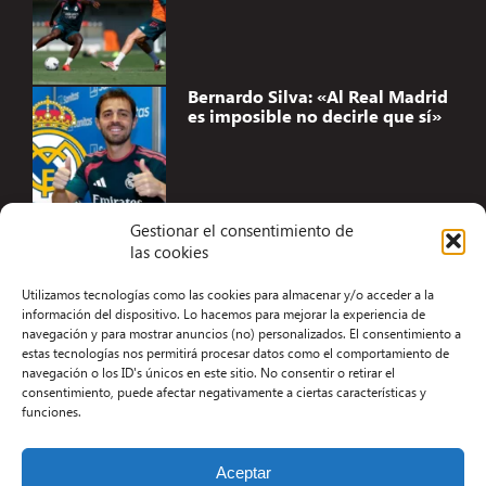
Bernardo Silva: «Al Real Madrid
es imposible no decirle que sí»
Gestionar el consentimiento de
las cookies
Accesibilidad
Utilizamos tecnologías como las cookies para almacenar y/o acceder a la
Aviso Legal
información del dispositivo. Lo hacemos para mejorar la experiencia de
navegación y para mostrar anuncios (no) personalizados. El consentimiento a
Términos y condiciones
estas tecnologías nos permitirá procesar datos como el comportamiento de
navegación o los ID's únicos en este sitio. No consentir o retirar el
Política de privacidad
consentimiento, puede afectar negativamente a ciertas características y
funciones.
Redacción
Contacto
Aceptar