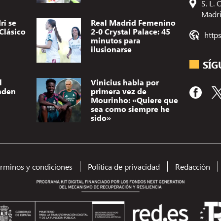
S. L.
Madr
ri se
Real Madrid Femenino
Clásico
2-0 Crystal Palace: 45
http
minutos para
ilusionarse
SÍG
l
Vinicius habla por
nden
primera vez de
Mourinho: «Quiere que
sea como siempre he
sido»
Utilizamos t
dispositivo.
(no) persona
érminos y condiciones
Política de privacidad
Redacción
como el comp
el consentimi
A