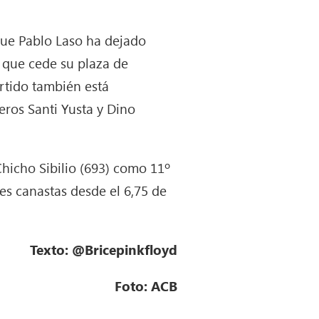
 que Pablo Laso ha dejado
 que cede su plaza de
rtido también está
eros Santi Yusta y Dino
Chicho Sibilio (693) como 11º
res canastas desde el 6,75 de
Texto: @Bricepinkfloyd
Foto: ACB