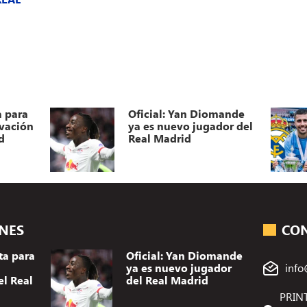
a para
Oficial: Yan Diomande
ovación
ya es nuevo jugador del
d
Real Madrid
ONES
CO
ta para
Oficial: Yan Diomande
ya es nuevo jugador
info
el Real
del Real Madrid
PRINT