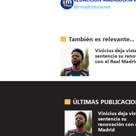
@rmadridistareal
También es relevante...
Vinicius deja vist
sentencia su ren
con el Real Madri
ÚLTIMAS PUBLICACI
Vinicius deja vis
sentencia su
renovación con 
Madrid