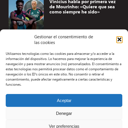
Vinicius habla por primera vez
de Mourinho: «Quiere que sea
como siempre he sido»
Gestionar el consentimiento de
las cookies
Accesibilidad
Utilizamos tecnologías como las cookies para almacenar y/o acceder a la
Aviso Legal
información del dispositivo. Lo hacemos para mejorar la experiencia de
navegación y para mostrar anuncios (no) personalizados. El consentimiento a
Términos y condiciones
estas tecnologías nos permitirá procesar datos como el comportamiento de
navegación o los ID's únicos en este sitio. No consentir o retirar el
Política de privacidad
consentimiento, puede afectar negativamente a ciertas características y
funciones.
Redacción
Contacto
Aceptar
Desarrollo Web por Kiwop
Denegar
Ver preferencias