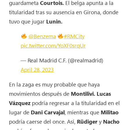
guardameta
Courtois.
El belga apunta a la
titularidad tras su ausencia en Girona, donde
tuvo que jugar
Lunin.
@Benzema
#RMCity
pic.twitter.com/YoXF0srqUr
— Real Madrid C.F. (@realmadrid)
April 28, 2023
En la zaga es muy probable que haya
movimientos después de
Montilivi. Lucas
Vázquez
podría regresar a la titularidad en el
lugar de
Dani Carvajal
, mientras que
Militao
podría caerse del once. Así,
Rüdiger
y
Nacho