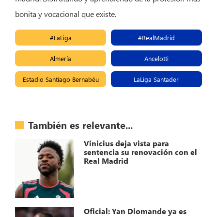
bonita y vocacional que existe.
#LaLiga
#RealMadrid
Almería
Ancelotti
Estadio Santiago Bernabéu
LaLiga Santader
También es relevante...
Vinicius deja vista para
sentencia su renovación con el
Real Madrid
Oficial: Yan Diomande ya es